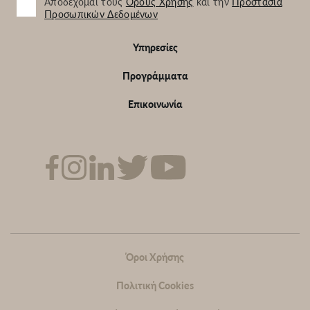
Αποδέχομαι τους
Όρους Χρήσης
και την
Προστασία
Προσωπικών Δεδομένων
Footer
Υπηρεσίες
Προγράμματα
Επικοινωνία
Sub-
footer
Όροι Χρήσης
Πολιτική Cookies