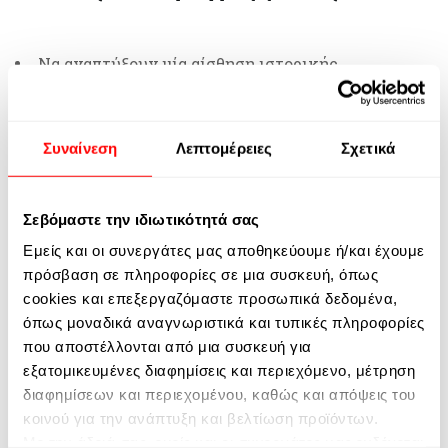
Να αναπτύξουν μία αίσθηση ιστορικής
περιέργειας για τον τόπο που κατοικούν και μία
αίσθηση του μέρους. Να καταλάβουν για ποιους
λόγους αξίζει να γνωρίζει κανείς την περιοχή
Συναίνεση
Λεπτομέρειες
Σχετικά
στην οποία κατοικούν.
Να κατανοήσουν στοιχεία του πως και γιατί
Σεβόμαστε την ιδιωτικότητά σας
αναπτύχθηκε με αυτό τον τρόπο η τοπική τους
κοινότητα.
Εμείς και οι συνεργάτες μας αποθηκεύουμε ή/και έχουμε
πρόσβαση σε πληροφορίες σε μια συσκευή, όπως
Να διερευνήσουν τους ανθρώπους και τα
cookies και επεξεργαζόμαστε προσωπικά δεδομένα,
γεγονότα που έλαβαν χώρα στο μέρος που τώρα
όπως μοναδικά αναγνωριστικά και τυπικές πληροφορίες
και οι ίδιοι κατοικούν.
που αποστέλλονται από μια συσκευή για
εξατομικευμένες διαφημίσεις και περιεχόμενο, μέτρηση
Να ενδυναμωθεί η κατανόηση της χρονικής
διαφημίσεων και περιεχομένου, καθώς και απόψεις του
αλληλουχίας/συνέχειας και να εκτιμήσουν το
κοινού για την ανάπτυξη και βελτίωση προϊόντων.
πώς κάποια πράγματα αλλάζουν και κάποια άλλα
Με την άδειά σας, εμείς και οι συνεργάτες μας ενδέχεται
παραμένουν αναλλοίωτα στο χρόνο.