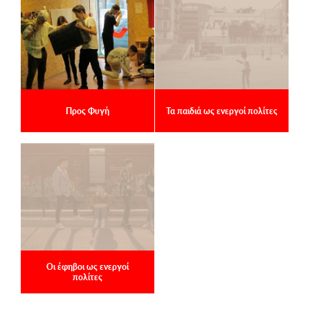
Προς Φυγή
Τα παιδιά ως ενεργοί πολίτες
Οι έφηβοι ως ενεργοί
πολίτες