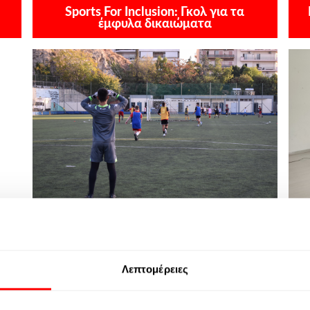
Sports For Inclusion: Γκολ για τα
έμφυλα δικαιώματα
Sports For Inclusion
Λεπτομέρειες