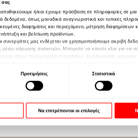
ά σας
ς αποθηκεύουμε ή/και έχουμε πρόσβαση σε πληροφορίες σε μια
 δεδομένα, όπως μοναδικά αναγνωριστικά και τυπικές πληρο
ικευμένες διαφημίσεις και περιεχόμενο, μέτρηση διαφημίσεων 
 ανάπτυξη και βελτίωση προϊόντων.
ι οι συνεργάτες μας ενδέχεται να χρησιμοποιήσουμε ακριβή δε
ς μέσω σάρωσης συσκευών. Μπορείτε να κάνετε κλικ για να σ
ες μας όπως περιγράφεται παραπάνω. Εναλλακτικά, μπορείτε ν
 να αποκτήσετε πρόσβαση σε πιο λεπτομερείς πληροφορίες και 
Yoga
ετε υπόψη ότι κάποια επεξεργασία των προσωπικών σας δεδομ
Προτιμήσεις
Στατιστικά
 αλλά έχετε το δικαίωμα να αρνηθείτε αυτήν την επεξεργασία.
ιστότοπο. Μπορείτε πάντα να αλλάξετε τις προτιμήσεις σας επ
την πολιτική απορρήτου μας.
πορείτε να βρείτε στην
Πολιτική Cookies
και στην
Πολιτική 
ΠΕΡΙΣΣΟΤΕΡΑ
Να επιτρέπονται οι επιλογές
Ν