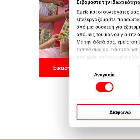
Σεβόμαστε την ιδιωτικότητ
Εμείς και οι συνεργάτες μα
επεξεργαζόμαστε προσωπικά
από μια συσκευή για εξατομ
απόψεις του κοινού για την
Με την άδειά σας, εμείς κα
τοποθεσίας και ταυτοποίηση
από εμάς και τους συνεργάτ
αρνηθείτε να συναινέσετε ή
Εικαστικά Προσχολικής Ηλικίας
Επιλογή
σας πριν συναινέσετε. Λάβ
Αναγκαία
συγκατάθεσης
απαιτεί τη συγκατάθεσή σας,
ισχύουν μόνο για αυτόν τον 
ιστότοπο ή επισκεπτόμενοι 
Περισσοτερες πληροφορίες μ
Διαφωνώ