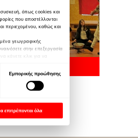
 συσκευή, όπως cookies και
φορίες που αποστέλλονται
και περιεχομένου, καθώς και
δομένα γεωγραφικής
υναινέσετε στην επεξεργασία
α κάνετε κλικ για να
να αλλάξετε τις προτιμήσεις
Προς Φυγή
ένων ενδέχεται να μην
Εμπορικής προώθησης
 Οι προτιμήσεις σας θα
ιστρέφοντας σε αυτόν τον
Απορρήτου της Google
α επιτρέπονται όλα