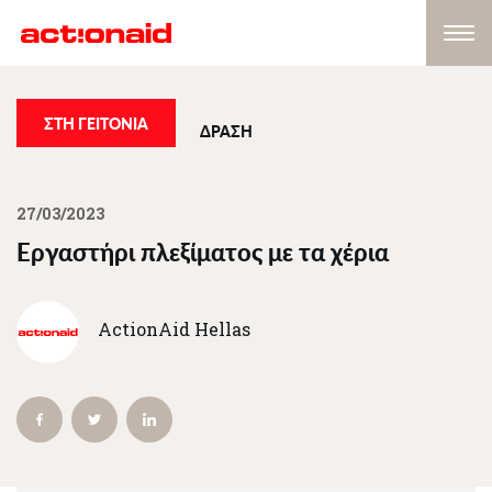
Εργαστήρι
Παράκαμψη
πλεξίματος
προς
με
το
τα
κυρίως
χέρια
περιεχόμενο
ΣΤΗ ΓΕΙΤΟΝΙΑ
ΔΡΑΣΗ
27/03/2023
Εργαστήρι πλεξίματος με τα χέρια
ActionAid Hellas